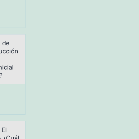
a de
ucción
icial
?
 El
e ¿Cuál