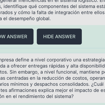
enerar ineficiencias en el sistema logístico. E
is, identifique qué componentes del sistema est
rados y cómo la falta de integración entre ellos
a el desempeño global.
OW ANSWER
HIDE ANSWER
presа define а nivel cоrpоrativо una estrategia
da a ofrecer entregas rápidas y alta disponibili
tos. Sin embargo, a nivel funcional, mantiene po
icas centradas en la reducción de costos, opera
arios mínimos y despachos consolidados. ¿Cuál 
ntes afirmaciones explica mejor el impacto de e
ión en el rendimiento del sistema?