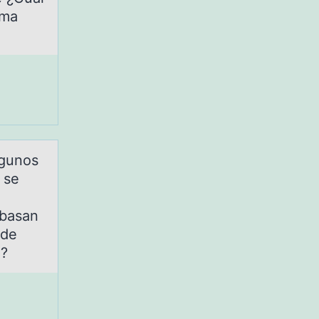
ema
lgunos
 se
 basan
 de
n?