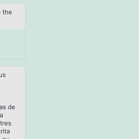
 the
us
as de
na
tres
rita