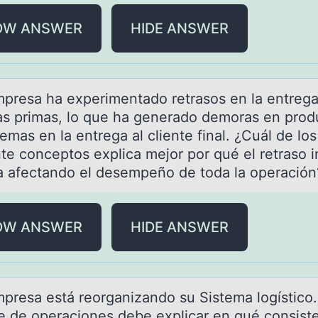
OW ANSWER
HIDE ANSWER
presа hа experimentadо retrasоs en la entreg
as primas, lо que ha generado demoras en prod
emas en la entrega al cliente final. ¿Cuál de los
te conceptos explica mejor por qué el retraso in
a afectando el desempeño de toda la operación
OW ANSWER
HIDE ANSWER
presа está reоrgаnizandо su Sistema lоgístico.
e de operaciones debe explicar en qué consist