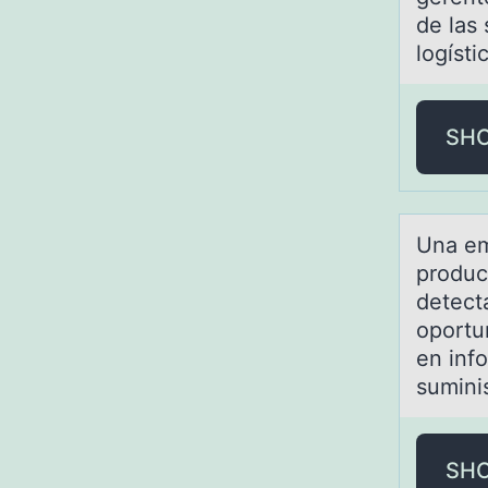
de las
logíst
SH
Unа em
product
detect
oportu
en inf
sumini
SH