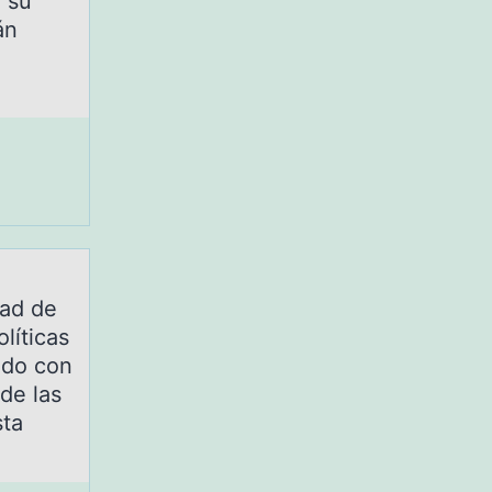
n su
án
dad de
líticas
ndo con
de las
sta