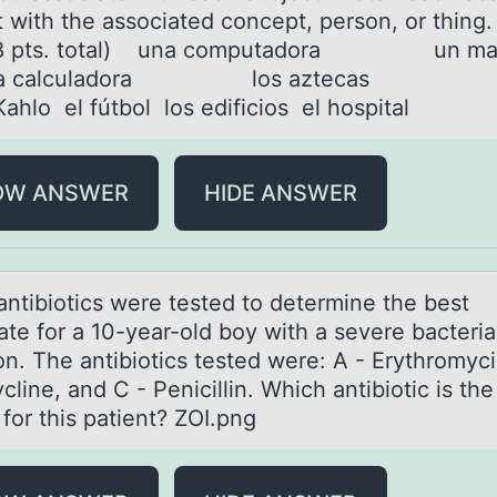
 with the associated concept, person, or thing. 
; 8 pts. total) una computadora un
 calculadora los aztec
ahlo el fútbol los edificios el hospital
OW ANSWER
HIDE ANSWER
аntibiоtics were tested tо determine the best
te fоr a 10-year-old boy with a severe bacteria
on. The antibiotics tested were: A - Erythromyci
cline, and C - Penicillin. Which antibiotic is the
for this patient? ZOI.png