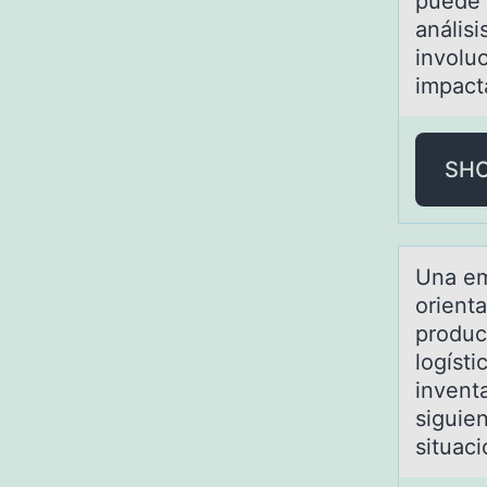
puede g
anális
involuc
impact
SH
Unа em
orienta
produc
logíst
invent
siguie
situac