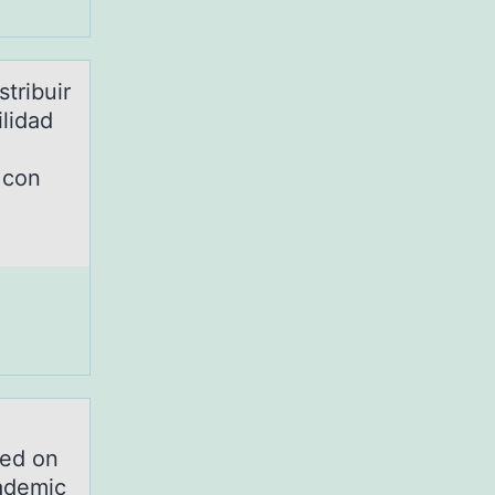
tribuir
ilidad
 con
sed on
ademic