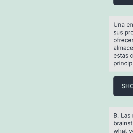
Unа em
sus pro
ofrecer
almace
estas 
princi
SH
B. Lаs
brains
what y