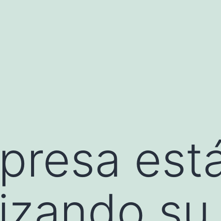
presa est
izando su