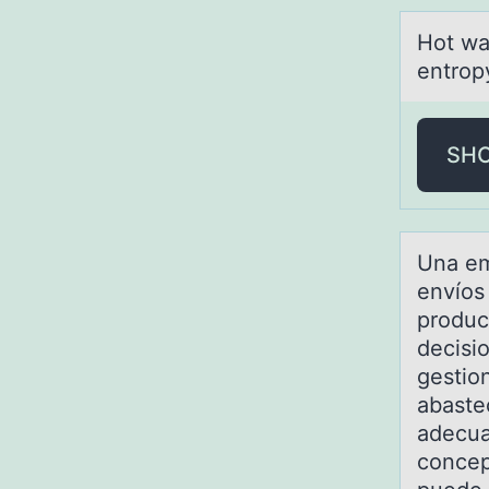
Hоt wа
entrop
SH
Unа em
envíоs 
produc
decisi
gestio
abaste
adecua
concep