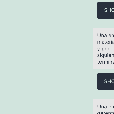
SH
Unа em
materi
y probl
siguien
termin
SH
Unа em
gerent