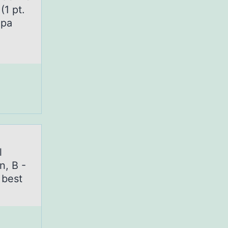
(1 pt.
 mapa
as
l
n, B -
 best