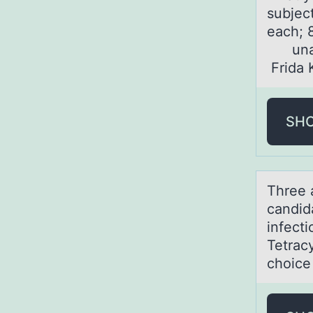
subject
each
una
Frida K
SH
Three 
cаndidа
infecti
Tetracy
choice 