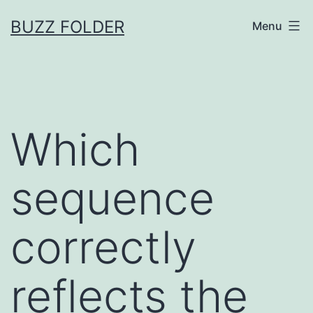
Skip
BUZZ FOLDER
Menu
to
content
Which
sequence
correctly
reflects the