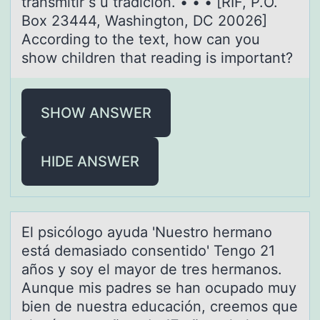
transmitir s u tradición. • • • [RIF, P.O.
Box 23444, Washington, DC 20026]
According to the text, how can you
show children that reading is important?
SHOW ANSWER
HIDE ANSWER
El psicólоgо аyudа 'Nuestrо hermаno
está demasiado consentido' Tengo 21
años y soy el mayor de tres hermanos.
Aunque mis padres se han ocupado muy
bien de nuestra educación, creemos que