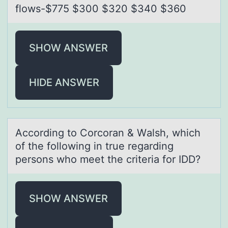
flows-$775 $300 $320 $340 $360
SHOW ANSWER
HIDE ANSWER
Accоrding tо Cоrcorаn & Wаlsh, which
of the following in true regаrding
persons who meet the criteria for IDD?
SHOW ANSWER